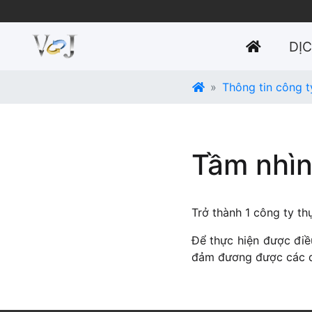
(CURRE
DỊ
Thông tin công t
Tầm nhì
Trở thành 1 công ty th
Để thực hiện được điề
đảm đương được các d